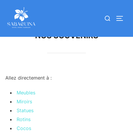
NOS SOUVENIRS
Allez directement à :
Meubles
Miroirs
Statues
Rotins
Cocos